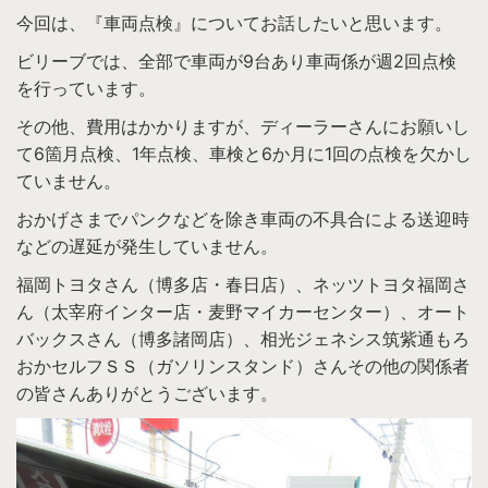
今回は、『車両点検』についてお話したいと思います。
ビリーブでは、全部で車両が9台あり車両係が週
2
回点検
を行っています。
その他、費用はかかりますが、ディーラーさんにお願いし
て6箇月点検、1年点検、車検と6か月に1回の点検を欠かし
ていません。
おかげさまでパンクなどを除き車両の不具合による送迎時
などの遅延が発生していません。
福岡トヨタさん（博多店・春日店）、ネッツトヨタ福岡さ
ん（太宰府インター店・麦野マイカーセンター）、オート
バックスさん（博多諸岡店）、相光ジェネシス筑紫通もろ
おかセルフＳＳ（ガソリンスタンド）さんその他の関係者
の皆さんありがとうございます。